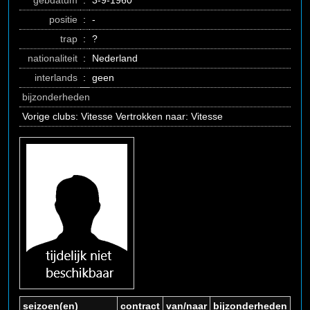
gebdatum
:
3-9-1960
positie
:
-
trap
:
?
nationaliteit
:
Nederland
interlands
:
geen
bijzonderheden
Vorige clubs: Vitesse Vertrokken naar: Vitesse
seizoen(en)
contract
van/naar
bijzonderheden