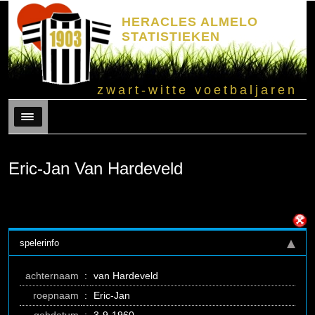
HERACLES ALMELO
STATISTIEKEN
zwart-witte voetbaljaren
Menu
Eric-Jan Van Hardeveld
spelerinfo
achternaam
:
van Hardeveld
roepnaam
:
Eric-Jan