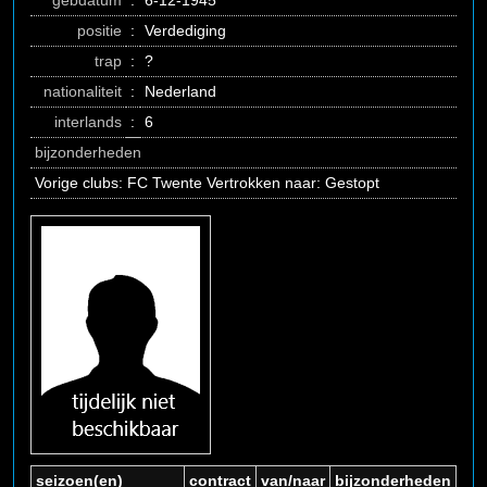
gebdatum
:
6-12-1945
positie
:
Verdediging
trap
:
?
nationaliteit
:
Nederland
interlands
:
6
bijzonderheden
Vorige clubs: FC Twente Vertrokken naar: Gestopt
seizoen(en)
contract
van/naar
bijzonderheden