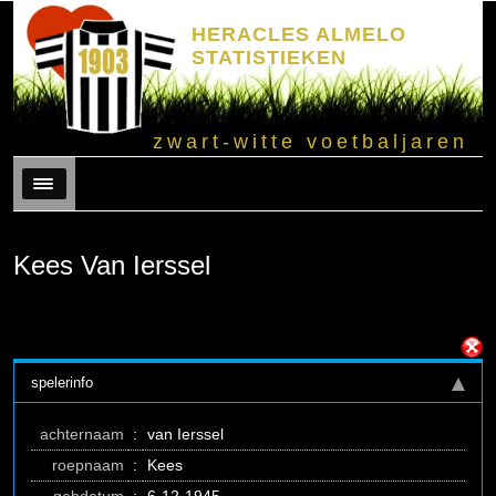
HERACLES ALMELO
STATISTIEKEN
zwart-witte voetbaljaren
Menu
Kees Van Ierssel
spelerinfo
achternaam
:
van Ierssel
roepnaam
:
Kees