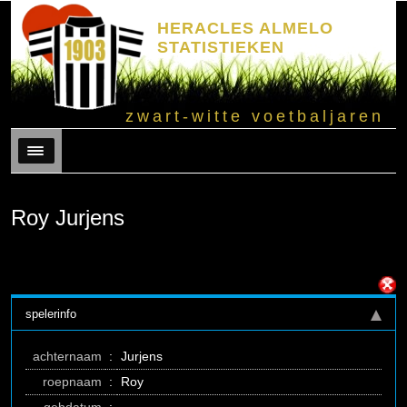
HERACLES ALMELO
STATISTIEKEN
zwart-witte voetbaljaren
Menu
Roy Jurjens
spelerinfo
achternaam
:
Jurjens
roepnaam
:
Roy