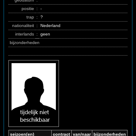
gebdatum
:
positie
:
-
trap
:
?
nationaliteit
:
Nederland
interlands
:
geen
bijzonderheden
seizoen(en)
contract
van/naar
bijzonderheden