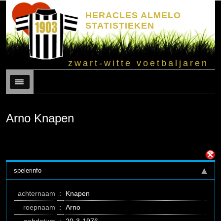
HERACLES ALMELO
STATISTIEKEN
zwart-witte voetbaljaren
Menu
Arno Knapen
spelerinfo
achternaam
:
Knapen
roepnaam
:
Arno