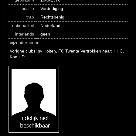
gebdatum
:
20-3-1976
positie
:
Verdediging
trap
:
Rechtsbenig
nationaliteit
:
Nederland
interlands
:
geen
bijzonderheden
Vorighe clubs: sv Holten, FC Twente Vertrokken naar: HHC,
Kon UD