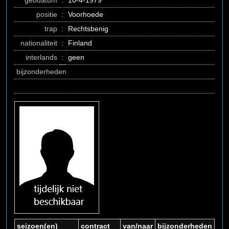
gebdatum
:
10-4-1979
positie
:
Voorhoede
trap
:
Rechtsbenig
nationaliteit
:
Finland
interlands
:
geen
bijzonderheden
seizoen(en)
contract
van/naar
bijzonderheden