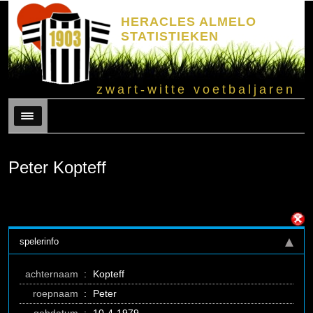
HERACLES ALMELO
STATISTIEKEN
zwart-witte voetbaljaren
Menu
Peter Kopteff
spelerinfo
achternaam
:
Kopteff
roepnaam
:
Peter