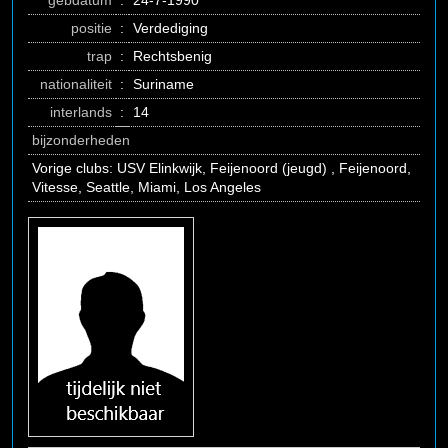
gebdatum
:
24-7-1990
positie
:
Verdediging
trap
:
Rechtsbenig
nationaliteit
:
Suriname
interlands
:
14
bijzonderheden
Vorige clubs: USV Elinkwijk, Feijenoord (jeugd) , Feijenoord,
Vitesse, Seattle, Miami, Los Angeles