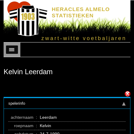
HERACLES ALMELO
STATISTIEKEN
zwart-witte voetbaljaren
Menu
Kelvin Leerdam
spelerinfo
achternaam
:
Leerdam
roepnaam
:
Kelvin