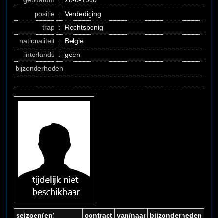
gebdatum
:
28-6-1980
positie
:
Verdediging
trap
:
Rechtsbenig
nationaliteit
:
België
interlands
:
geen
bijzonderheden
seizoen(en)
contract
van/naar
bijzonderheden