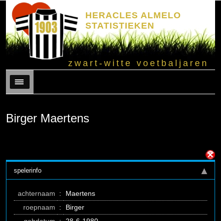
HERACLES ALMELO
STATISTIEKEN
zwart-witte voetbaljaren
Menu
Birger Maertens
spelerinfo
achternaam
:
Maertens
roepnaam
:
Birger