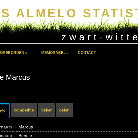
S ALMELO STATIS
zwart-witt
OREBORDEN »
MEMORABEL »
CONTACT
e Marcus
competitie
beker
oefen
nfo
ernaam
:
Marcus
pnaam
:
Bennie