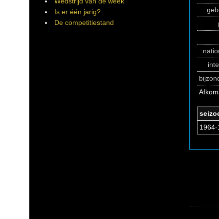
Wedstrijd van de week
geb
Is er één jarig?
De competitiestand
natio
int
bijzo
Afkom
seizo
1964-