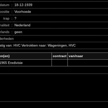
datum
:
18-12-1939
positie
:
Voorhoede
trap
:
?
naliteit
:
Nederland
erlands
:
geen
nderheden
stig van: HVC Vertrokken naar: Wageningen, HVC
en(en)
contract
van/naar
1965 Eredivisie