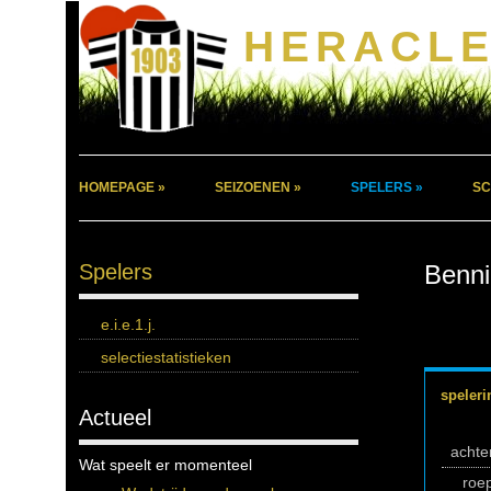
HERACLE
HOMEPAGE »
SEIZOENEN »
SPELERS »
SC
Spelers
Benni
e.i.e.1.j.
selectiestatistieken
speleri
Actueel
acht
Wat speelt er momenteel
roe