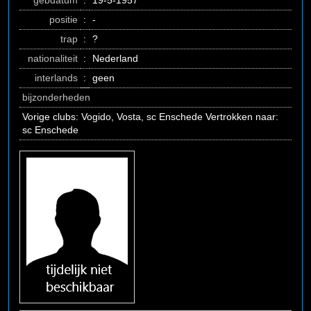
gebdatum
:
19-5-1957
positie
:
-
trap
:
?
nationaliteit
:
Nederland
interlands
:
geen
bijzonderheden
Vorige clubs: Vogido, Vosta, sc Enschede Vertrokken naar:
sc Enschede