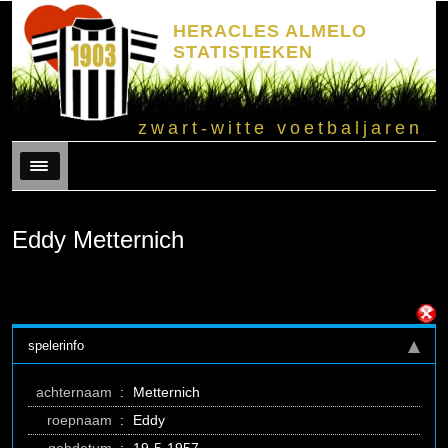
HERACLES ALMELO
STATISTIEKEN
zwart-witte voetbaljaren
Menu
Eddy Metternich
spelerinfo
achternaam
:
Metternich
roepnaam
:
Eddy