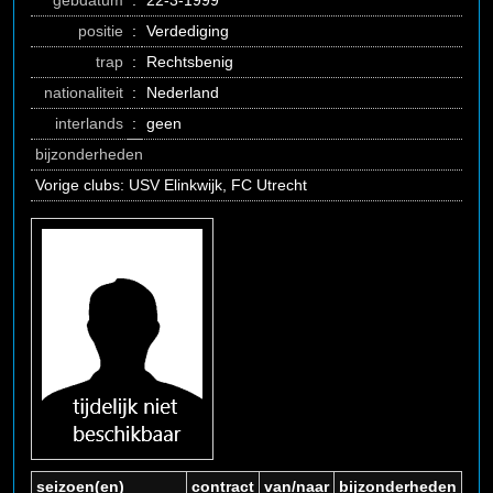
gebdatum
:
22-3-1999
positie
:
Verdediging
trap
:
Rechtsbenig
nationaliteit
:
Nederland
interlands
:
geen
bijzonderheden
Vorige clubs: USV Elinkwijk, FC Utrecht
seizoen(en)
contract
van/naar
bijzonderheden