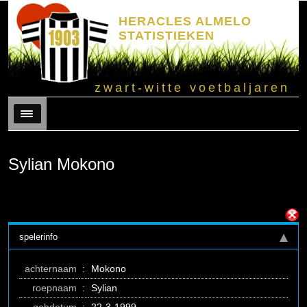
HERACLES ALMELO
STATISTIEKEN
zwart-witte voetbaljaren
Menu
Sylian Mokono
spelerinfo
achternaam
:
Mokono
roepnaam
:
Sylian