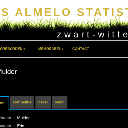
S ALMELO STATIS
zwart-witt
OREBORDEN »
MEMORABEL »
CONTACT
Mulder
competitie
beker
oefen
nfo
ernaam
:
Mulder
pnaam
:
Eric