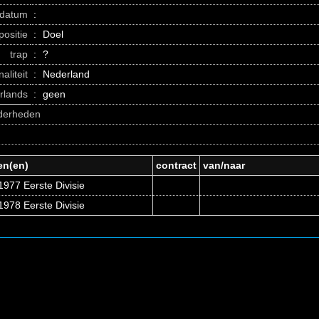
datum
:
positie
:
Doel
trap
:
?
naliteit
:
Nederland
erlands
:
geen
nderheden
en(en)
contract
van/naar
977 Eerste Divisie
978 Eerste Divisie