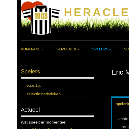
HERACLE
HOMEPAGE »
SEIZOENEN »
SPELERS »
SC
Spelers
Eric 
e.i.e.1.j.
selectiestatistieken
speleri
Actueel
acht
Wat speelt er momenteel
roe