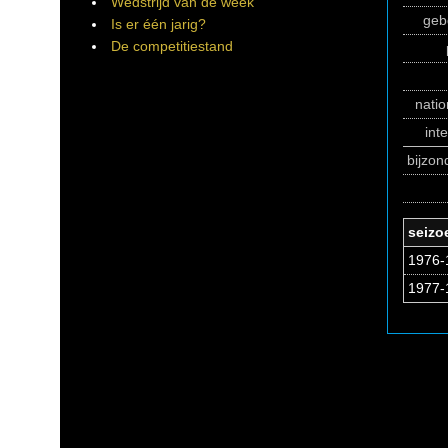
Wedstrijd van de week
geb
Is er één jarig?
De competitiestand
natio
int
bijzo
seizo
1976-1
1977-1