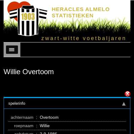
HERACLES ALMELO
STATISTIEKEN
zwart-witte voetbaljaren
Menu
Willie Overtoom
spelerinfo
achternaam
:
Overtoom
roepnaam
:
Willie