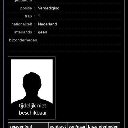
gebdatum
:
positie
:
Verdediging
trap
:
?
nationaliteit
:
Nederland
interlands
:
geen
bijzonderheden
seizoen(en)
contract
van/naar
bijzonderheden