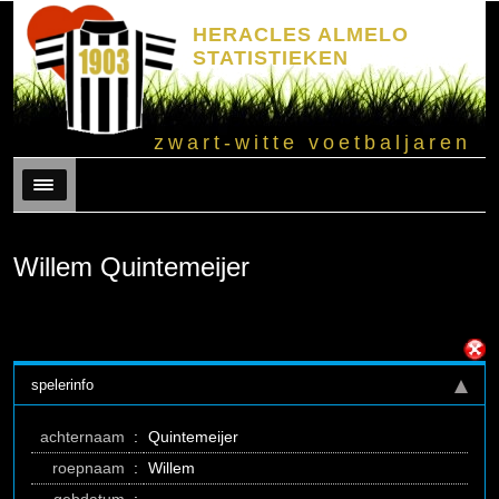
HERACLES ALMELO
STATISTIEKEN
zwart-witte voetbaljaren
Menu
Willem Quintemeijer
spelerinfo
achternaam
:
Quintemeijer
roepnaam
:
Willem