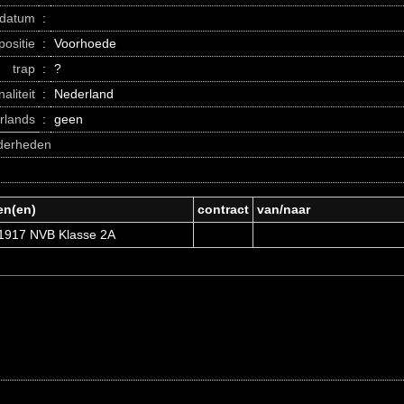
datum
:
positie
:
Voorhoede
trap
:
?
naliteit
:
Nederland
erlands
:
geen
nderheden
en(en)
contract
van/naar
1917 NVB Klasse 2A