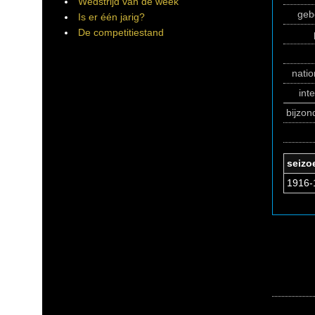
Wedstrijd van de week
geb
Is er één jarig?
De competitiestand
natio
int
bijzo
seizo
1916-