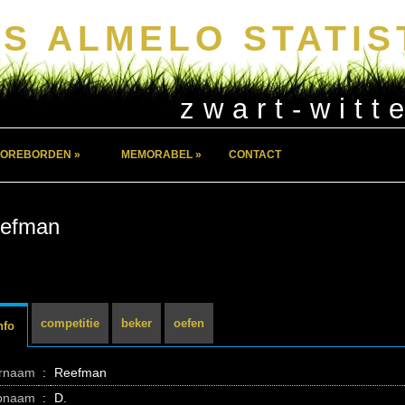
S ALMELO STATIS
zwart-witt
OREBORDEN »
MEMORABEL »
CONTACT
eefman
competitie
beker
oefen
nfo
ernaam
:
Reefman
pnaam
:
D.