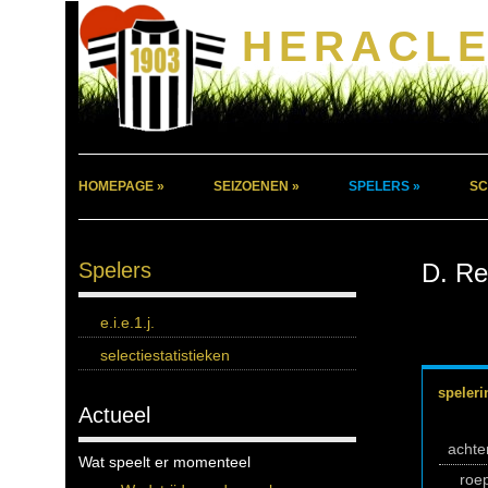
HERACLE
HOMEPAGE »
SEIZOENEN »
SPELERS »
SC
Spelers
D. R
e.i.e.1.j.
selectiestatistieken
speleri
Actueel
acht
Wat speelt er momenteel
roe