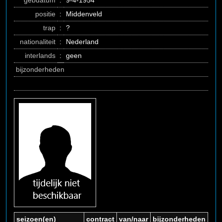
gebdatum
:
9-4-1954
positie
:
Middenveld
trap
:
?
nationaliteit
:
Nederland
interlands
:
geen
bijzonderheden
seizoen(en)
contract
van/naar
bijzonderheden