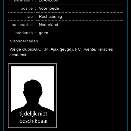
gebdatum
:
28-8-2006
positie
:
Voorhoede
trap
:
Rechtsbenig
nationaliteit
:
Nederland
interlands
:
geen
bijzonderheden
Vorige clubs:AFC `34, Ajax (jeugd), FC Twente/Heracles
academie