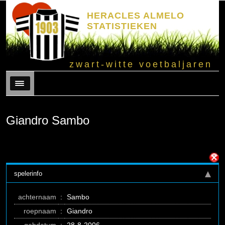
HERACLES ALMELO
STATISTIEKEN
zwart-witte voetbaljaren
Menu
Giandro Sambo
spelerinfo
achternaam
:
Sambo
roepnaam
:
Giandro