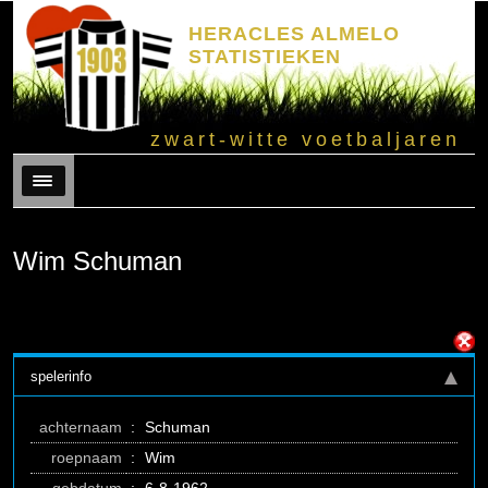
HERACLES ALMELO
STATISTIEKEN
zwart-witte voetbaljaren
Menu
Wim Schuman
spelerinfo
achternaam
:
Schuman
roepnaam
:
Wim