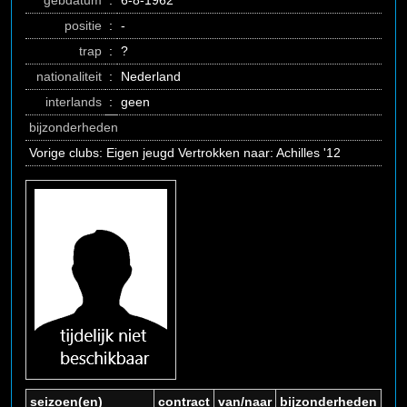
gebdatum
:
6-8-1962
positie
:
-
trap
:
?
nationaliteit
:
Nederland
interlands
:
geen
bijzonderheden
Vorige clubs: Eigen jeugd Vertrokken naar: Achilles '12
seizoen(en)
contract
van/naar
bijzonderheden