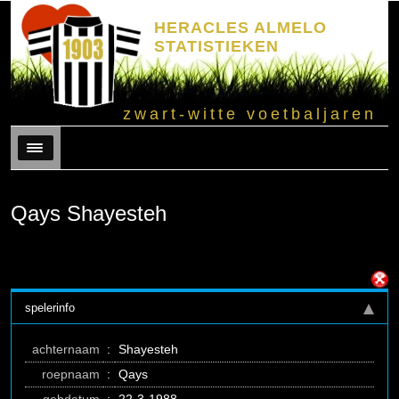
HERACLES ALMELO
STATISTIEKEN
zwart-witte voetbaljaren
Menu
Qays Shayesteh
spelerinfo
achternaam
:
Shayesteh
roepnaam
:
Qays