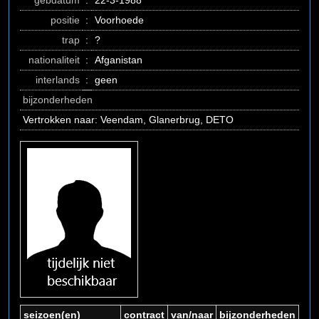
gebdatum
:
22-3-1988
positie
:
Voorhoede
trap
:
?
nationaliteit
:
Afganistan
interlands
:
geen
bijzonderheden
Vertrokken naar: Veendam, Glanerbrug, DETO
seizoen(en)
contract
van/naar
bijzonderheden