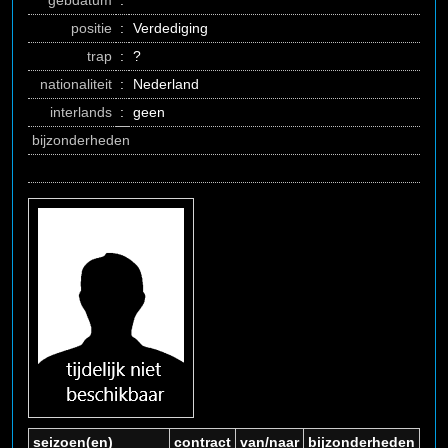
gebdatum
:
positie
:
Verdediging
trap
:
?
nationaliteit
:
Nederland
interlands
:
geen
bijzonderheden
seizoen(en)
contract
van/naar
bijzonderheden