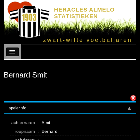
HERACLES ALMELO
STATISTIEKEN
zwart-witte voetbaljaren
Menu
Bernard Smit
spelerinfo
achternaam
:
Smit
roepnaam
:
Bernard