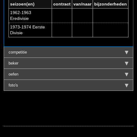
seizoen(en)
contract
van/naar
bijzonderheden
1962-1963
Eredivisie
1973-1974 Eerste
Divisie
competitie
beker
oefen
foto's