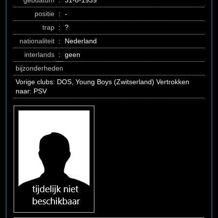
gebdatum
:
31-8-1939
positie
:
-
trap
:
?
nationaliteit
:
Nederland
interlands
:
geen
bijzonderheden
Vorige clubs: DOS, Young Boys (Zwitserland) Vertrokken
naar: PSV