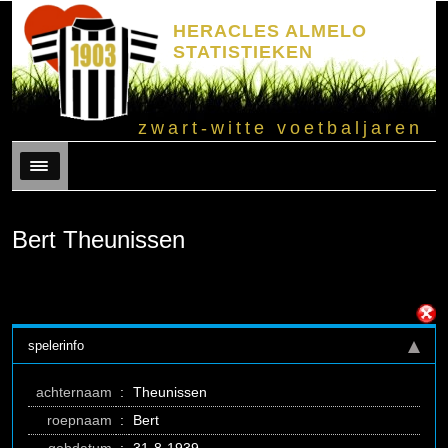
HERACLES ALMELO
STATISTIEKEN
zwart-witte voetbaljaren
Menu
Bert Theunissen
spelerinfo
achternaam
:
Theunissen
roepnaam
:
Bert