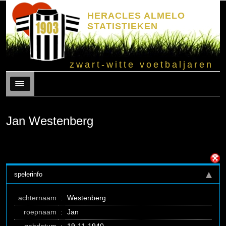
HERACLES ALMELO
STATISTIEKEN
zwart-witte voetbaljaren
Menu
Jan Westenberg
spelerinfo
achternaam
:
Westenberg
roepnaam
:
Jan