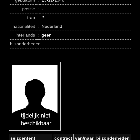
gebdatum
:
19-11-1940
positie
:
-
trap
:
?
nationaliteit
:
Nederland
interlands
:
geen
bijzonderheden
seizoen(en)
contract
van/naar
bijzonderheden