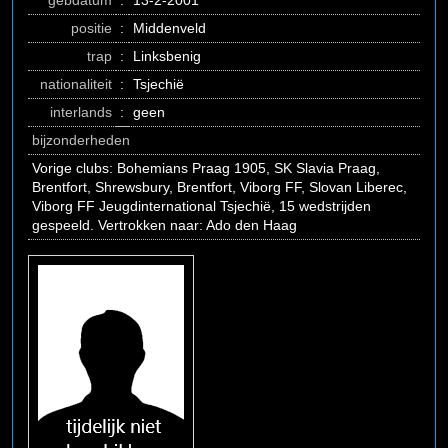
gebdatum
:
13-2-2001
positie
:
Middenveld
trap
:
Linksbenig
nationaliteit
:
Tsjechië
interlands
:
geen
bijzonderheden
Vorige clubs: Bohemians Praag 1905, SK Slavia Praag,
Brentfort, Shrewsbury, Brentfort, Viborg FF, Slovan Liberec,
Viborg FF Jeugdinternational Tsjechië, 15 wedstrijden
gespeeld. Vertrokken naar: Ado den Haag