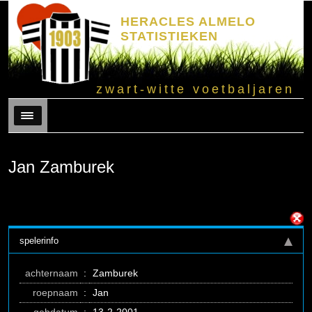
HERACLES ALMELO
STATISTIEKEN
zwart-witte voetbaljaren
Menu
Jan Zamburek
spelerinfo
achternaam
:
Zamburek
roepnaam
:
Jan