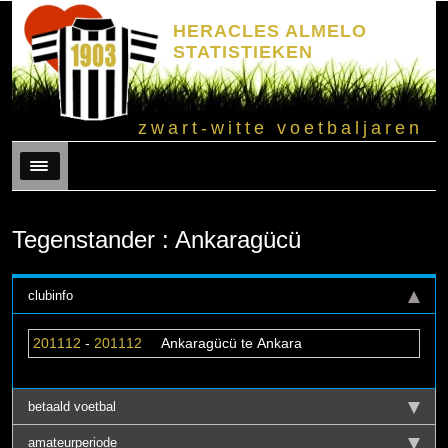
HERACLES ALMELO
STATISTIEKEN
zwart-witte voetbaljaren
Menu
Tegenstander : Ankaragücü
clubinfo
201112
-
201112
Ankaragücü te Ankara
betaald voetbal
amateurperiode