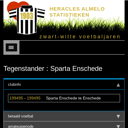
HERACLES ALMELO
STATISTIEKEN
zwart-witte voetbaljaren
Menu
Tegenstander : Sparta Enschede
clubinfo
199495
-
199495
Sparta Enschede te Enschede
betaald voetbal
amateurperiode