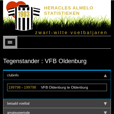
HERACLES ALMELO
STATISTIEKEN
zwart-witte voetbaljaren
Menu
Tegenstander : VFB Oldenburg
clubinfo
199798
-
199798
VFB Oldenburg te Oldenburg
betaald voetbal
amateurperiode