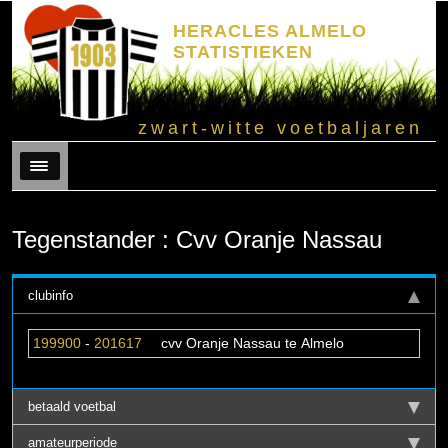
HERACLES ALMELO
STATISTIEKEN
zwart-witte voetbaljaren
Menu
Tegenstander : Cvv Oranje Nassau
clubinfo
199900
-
201617
cvv Oranje Nassau te Almelo
betaald voetbal
amateurperiode