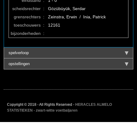
eindstand
:
1 - 0
scheidsrechter
:
Gözübüyük, Serdar
grensrechters
:
Zeinstra, Erwin / Inia, Patrick
toeschouwers
:
12161
bijzonderheden
:
spelverloop
opstellingen
Copyright © 2018 - All Rights Reserved -
HERACLES ALMELO
STATISTIEKEN - zwart-witte voetbaljaren