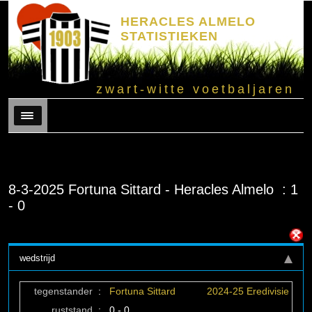
HERACLES ALMELO
STATISTIEKEN
zwart-witte voetbaljaren
Menu
8-3-2025 Fortuna Sittard - Heracles Almelo : 1
- 0
wedstrijd
tegenstander
:
Fortuna Sittard
2024-25 Eredivisie
ruststand
:
0 - 0