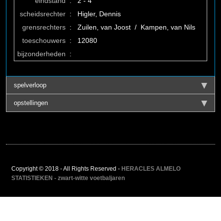
eindstand
:
2 - 4
scheidsrechter
:
Higler, Dennis
grensrechters
:
Zuilen, van Joost / Kampen, van Nils
toeschouwers
:
12080
bijzonderheden
:
spelverloop
opstellingen
Copyright © 2018 - All Rights Reserved -
HERACLES ALMELO
STATISTIEKEN - zwart-witte voetbaljaren