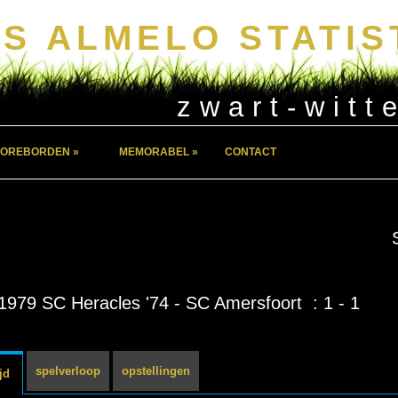
S ALMELO STATIS
zwart-witt
OREBORDEN »
MEMORABEL »
CONTACT
1979 SC Heracles '74 - SC Amersfoort : 1 - 1
spelverloop
opstellingen
jd