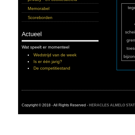
teg
Memorabel
Scoreborden
sche
Actueel
gren
Wat speelt er momenteel
toe
Wedstrijd van de week
bijzo
Is er één jarig?
De competitiestand
Copyright © 2018 - All Rights Reserved -
HERACLES ALMELO STATIST