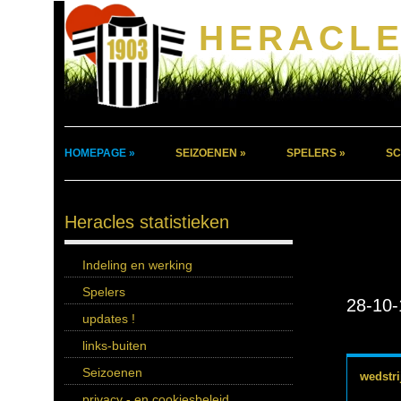
HERACLE
HOMEPAGE »
SEIZOENEN »
SPELERS »
SC
Heracles statistieken
Indeling en werking
Spelers
28-10-
updates !
links-buiten
Seizoenen
wedstri
privacy - en cookiesbeleid