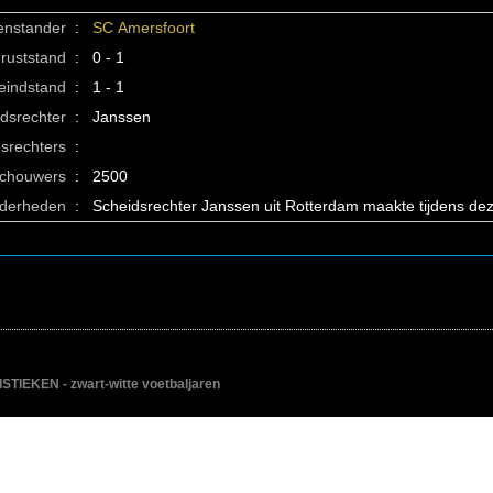
enstander
:
SC Amersfoort
ruststand
:
0 - 1
eindstand
:
1 - 1
idsrechter
:
Janssen
srechters
:
schouwers
:
2500
nderheden
:
Scheidsrechter Janssen uit Ro
IEKEN - zwart-witte voetbaljaren