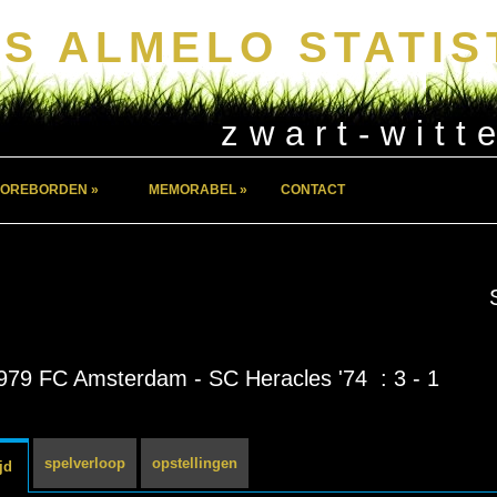
S ALMELO STATIS
zwart-witt
OREBORDEN »
MEMORABEL »
CONTACT
979 FC Amsterdam - SC Heracles '74 : 3 - 1
spelverloop
opstellingen
jd