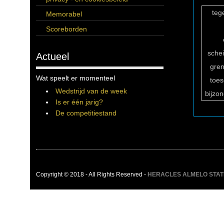
teg
Memorabel
Scoreborden
sche
Actueel
gren
Wat speelt er momenteel
toe
Wedstrijd van de week
bijzo
Is er één jarig?
De competitiestand
Copyright © 2018 - All Rights Reserved -
HERACLES ALMELO STATIST