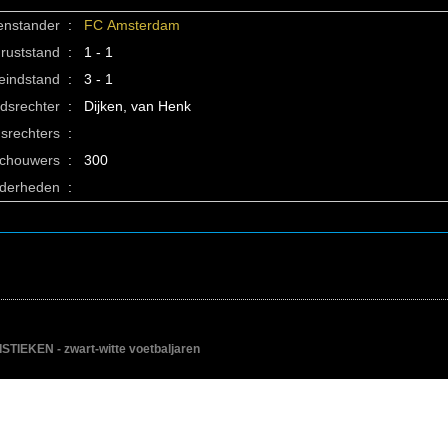
enstander
:
FC Amsterdam
ruststand
:
1 - 1
eindstand
:
3 - 1
idsrechter
:
Dijken, van Henk
srechters
:
schouwers
:
300
nderheden
:
IEKEN - zwart-witte voetbaljaren