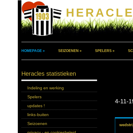
HERACLE
HOMEPAGE »
SEIZOENEN »
SPELERS »
SC
Heracles statistieken
Indeling en werking
Spelers
4-11-1
updates !
links-buiten
Seizoenen
wedstri
privacy - en cookiesbeleid