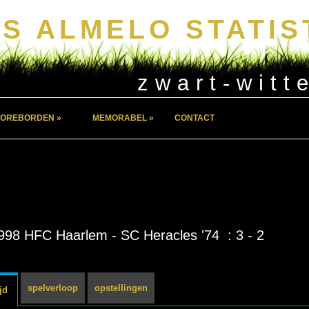
S ALMELO STATIS
zwart-witt
OREBORDEN »
MEMORABEL »
CONTACT
998 HFC Haarlem - SC Heracles '74 : 3 - 2
spelverloop
opstellingen
jd