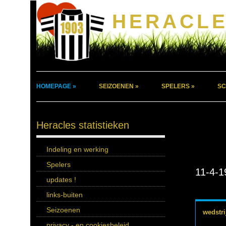
HERACLE
HOMEPAGE »
SEIZOENEN »
SPELERS »
SC
Heracles statistieken
Indeling en werking
Spelers
11-4-1
updates !
links-buiten
Seizoenen
wedstri
privacy - en cookiesbeleid