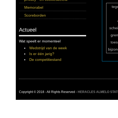
teg
Memorabel
Scoreborden
sche
Actueel
gren
Wat speelt er momenteel
toe
Wedstrijd van de week
bijzo
Is er één jarig?
De competitiestand
Copyright © 2018 - All Rights Reserved -
HERACLES ALMELO STATIST