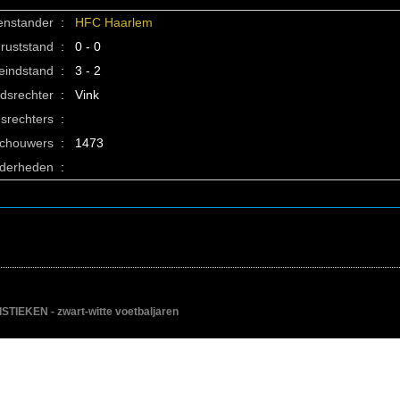
enstander
:
HFC Haarlem
ruststand
:
0 - 0
eindstand
:
3 - 2
idsrechter
:
Vink
srechters
:
schouwers
:
1473
nderheden
:
IEKEN - zwart-witte voetbaljaren