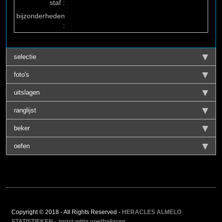
staf :
bijzonderheden
:
selectie
foto's
uitslagen
ranglijst
beker
oefen
Copyright © 2018 - All Rights Reserved -
HERACLES ALMELO
STATISTIEKEN - zwart-witte voetbaljaren