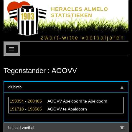
HERACLES ALMELO
STATISTIEKEN
zwart-witte voetbaljaren
Menu
Tegenstander : AGOVV
clubinfo
199394
-
200405
AGOVV Apeldoorn te Apeldoorn
191718
-
198586
AGOVV te Apeldoorn
betaald voetbal