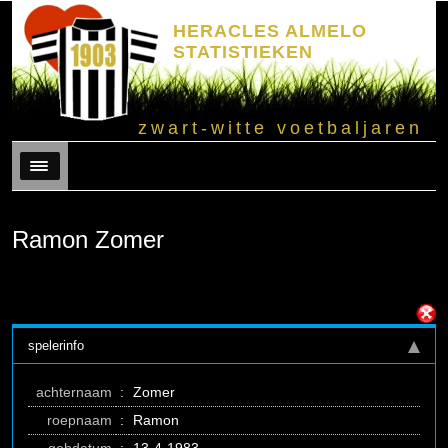
HERACLES ALMELO
STATISTIEKEN
zwart-witte voetbaljaren
Menu
Ramon Zomer
spelerinfo
achternaam
:
Zomer
roepnaam
:
Ramon