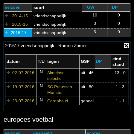
seizoen
GW
DP
soort
10
0
2014-15
vriendschappelijk
3
0
2015-16
vriendschappelijk
3
0
2016-17
vriendschappelijk
201617 vriendschappelijk - Ramon Zomer
eind
datum
T/U
tegen
GSP
DP
stand
N
02-07-2016
Almelose
uit : 46
13 - 0
selectie
N
19-07-2016
SC Preussen
uit : 80
1 - 3
Munster
N
23-07-2016
Cordoba cf
geheel
1 - 1
europees voetbal
seizoen
gespeeld
scores