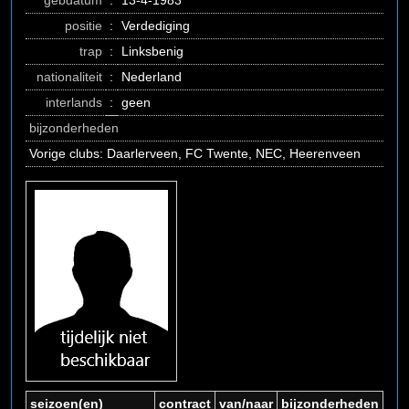
gebdatum
:
13-4-1983
positie
:
Verdediging
trap
:
Linksbenig
nationaliteit
:
Nederland
interlands
:
geen
bijzonderheden
Vorige clubs: Daarlerveen, FC Twente, NEC, Heerenveen
seizoen(en)
contract
van/naar
bijzonderheden