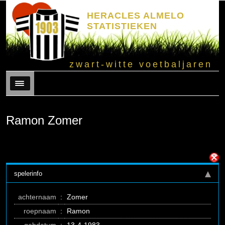
HERACLES ALMELO
STATISTIEKEN
zwart-witte voetbaljaren
Menu
Ramon Zomer
spelerinfo
achternaam
:
Zomer
roepnaam
:
Ramon