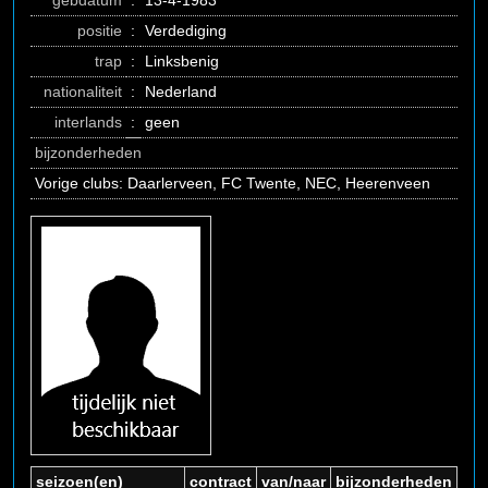
gebdatum
:
13-4-1983
positie
:
Verdediging
trap
:
Linksbenig
nationaliteit
:
Nederland
interlands
:
geen
bijzonderheden
Vorige clubs: Daarlerveen, FC Twente, NEC, Heerenveen
seizoen(en)
contract
van/naar
bijzonderheden