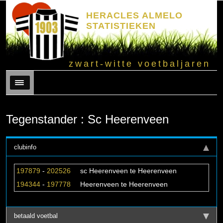
HERACLES ALMELO
STATISTIEKEN
zwart-witte voetbaljaren
Menu
Tegenstander : Sc Heerenveen
clubinfo
197879
-
202526
sc Heerenveen te Heerenveen
194344
-
197778
Heerenveen te Heerenveen
betaald voetbal