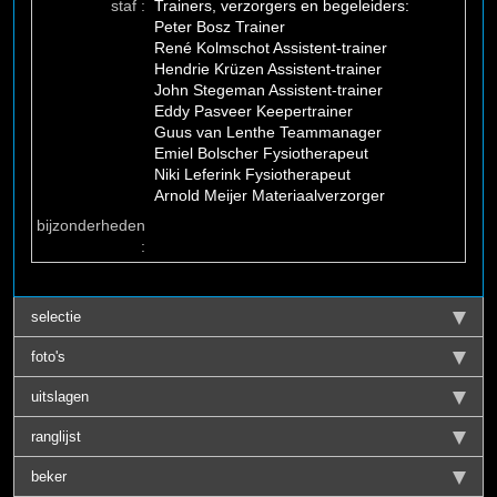
staf :
Trainers, verzorgers en begeleiders:
Peter Bosz Trainer
René Kolmschot Assistent-trainer
Hendrie Krüzen Assistent-trainer
John Stegeman Assistent-trainer
Eddy Pasveer Keepertrainer
Guus van Lenthe Teammanager
Emiel Bolscher Fysiotherapeut
Niki Leferink Fysiotherapeut
Arnold Meijer Materiaalverzorger
bijzonderheden
:
selectie
foto's
uitslagen
ranglijst
beker