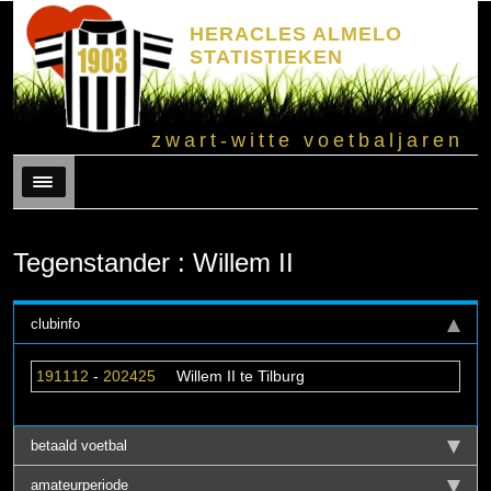
HERACLES ALMELO
STATISTIEKEN
zwart-witte voetbaljaren
Menu
Tegenstander : Willem II
clubinfo
191112
-
202425
Willem II te Tilburg
betaald voetbal
amateurperiode