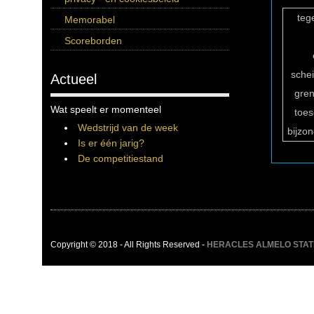
teg
Memorabel
Scoreborden
sche
Actueel
gren
Wat speelt er momenteel
toe
Wedstrijd van de week
bijzo
Is er één jarig?
De competitiestand
Copyright © 2018 - All Rights Reserved -
HERACLES ALMELO STATIST