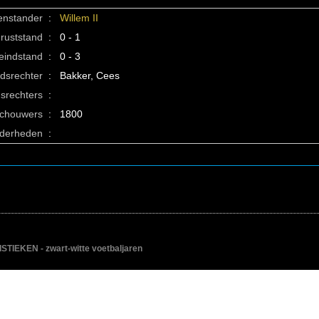
enstander
:
Willem II
ruststand
:
0 - 1
eindstand
:
0 - 3
idsrechter
:
Bakker, Cees
srechters
:
schouwers
:
1800
nderheden
:
IEKEN - zwart-witte voetbaljaren