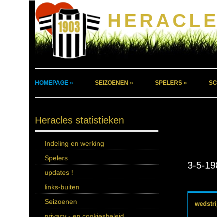
HERACLE
HOMEPAGE »
SEIZOENEN »
SPELERS »
SC
Heracles statistieken
Indeling en werking
Spelers
3-5-19
updates !
links-buiten
Seizoenen
wedstri
privacy - en cookiesbeleid