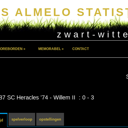
S ALMELO STATIS
zwart-witt
OREBORDEN »
MEMORABEL »
CONTACT
87 SC Heracles '74 - Willem II : 0 - 3
spelverloop
opstellingen
jd