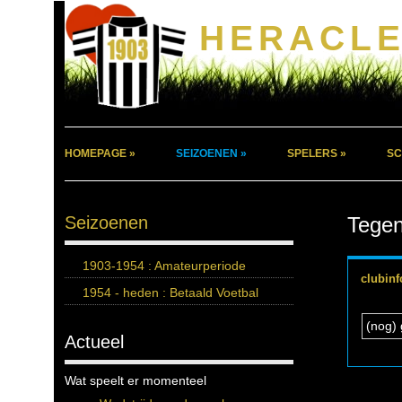
HERACLE
HOMEPAGE »
SEIZOENEN »
SPELERS »
SC
Seizoenen
Tegen
1903-1954 : Amateurperiode
clubinf
1954 - heden : Betaald Voetbal
(nog) 
Actueel
Wat speelt er momenteel