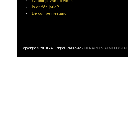
Wedstrijd van de week
Is er één jarig?
De competitiestand
Copyright © 2018 - All Rights Reserved -
HERACLES ALMELO STATIST