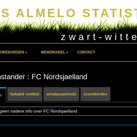
S ALMELO STATIS
zwart-witt
OREBORDEN »
MEMORABEL »
CONTACT
stander : FC Nordsjaelland
betaald voetbal
amateurperiode
scoreborden
o
geen nadere info over FC Nordsjaelland