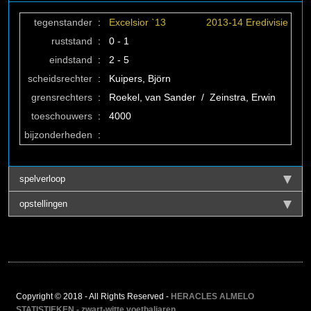
tegenstander
:
Excelsior `13
2013-14 Eredivisie
ruststand
:
0 - 1
eindstand
:
2 - 5
scheidsrechter
:
Kuipers, Björn
grensrechters
:
Roekel, van Sander / Zeinstra, Erwin
toeschouwers
:
4000
bijzonderheden
:
spelverloop
opstellingen
Copyright © 2018 - All Rights Reserved -
HERACLES ALMELO
STATISTIEKEN - zwart-witte voetbaljaren