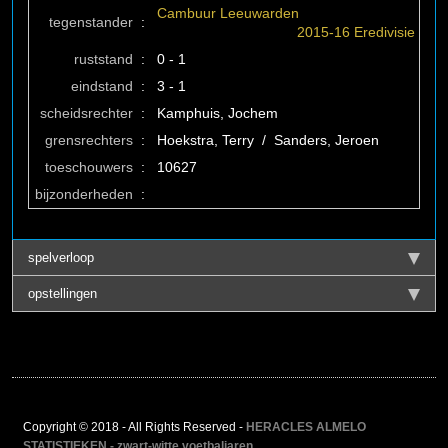
Cambuur Leeuwarden
tegenstander
:
2015-16 Eredivisie
ruststand
:
0 - 1
eindstand
:
3 - 1
scheidsrechter
:
Kamphuis, Jochem
grensrechters
:
Hoekstra, Terry / Sanders, Jeroen
toeschouwers
:
10627
bijzonderheden
:
spelverloop
opstellingen
Copyright © 2018 - All Rights Reserved -
HERACLES ALMELO
STATISTIEKEN - zwart-witte voetbaljaren