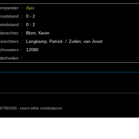
enstander
:
Ajax
ruststand
:
0 - 2
eindstand
:
0 - 2
idsrechter
:
Blom, Kevin
srechters
:
Langkamp, Patrick / Zuilen, van Joost
schouwers
:
12080
nderheden
:
IEKEN - zwart-witte voetbaljaren