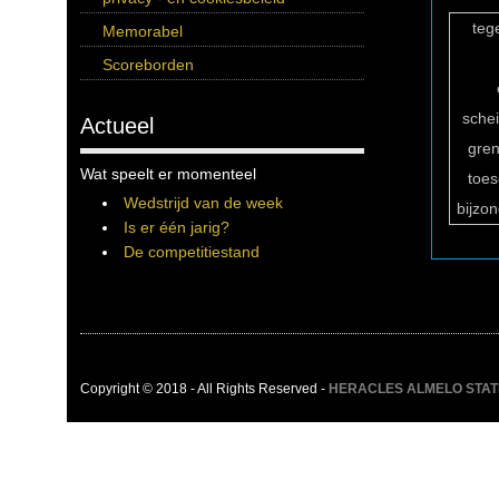
teg
Memorabel
Scoreborden
sche
Actueel
gren
Wat speelt er momenteel
toe
Wedstrijd van de week
bijzo
Is er één jarig?
De competitiestand
Copyright © 2018 - All Rights Reserved -
HERACLES ALMELO STATIST