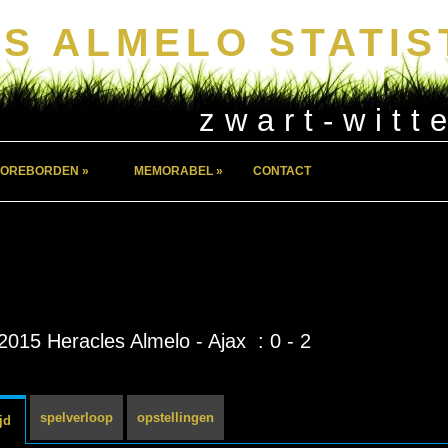
S ALMELO STATIS
zwart-witt
OREBORDEN »
MEMORABEL »
CONTACT
2015 Heracles Almelo - Ajax : 0 - 2
spelverloop
opstellingen
jd