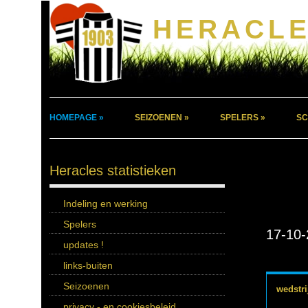
HERACLE
HOMEPAGE »
SEIZOENEN »
SPELERS »
SC
Heracles statistieken
Indeling en werking
Spelers
17-10-
updates !
links-buiten
Seizoenen
wedstri
privacy - en cookiesbeleid