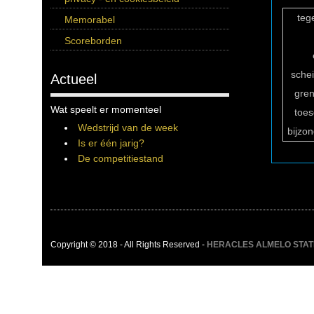
teg
Memorabel
Scoreborden
sche
Actueel
gren
Wat speelt er momenteel
toe
Wedstrijd van de week
bijzo
Is er één jarig?
De competitiestand
Copyright © 2018 - All Rights Reserved -
HERACLES ALMELO STATIST