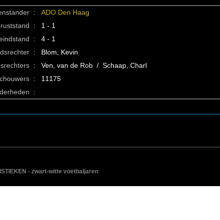
enstander
:
ADO Den Haag
ruststand
:
1 - 1
eindstand
:
4 - 1
idsrechter
:
Blom, Kevin
srechters
:
Ven, van de Rob / Schaap, Charl
schouwers
:
11175
nderheden
:
IEKEN - zwart-witte voetbaljaren