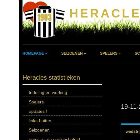
HERACLE
HOMEPAGE »
SEIZOENEN »
SPELERS »
SC
Heracles statistieken
Indeling en werking
Spelers
19-11-
updates !
links-buiten
Seizoenen
wedstri
privacy - en cookiesbeleid