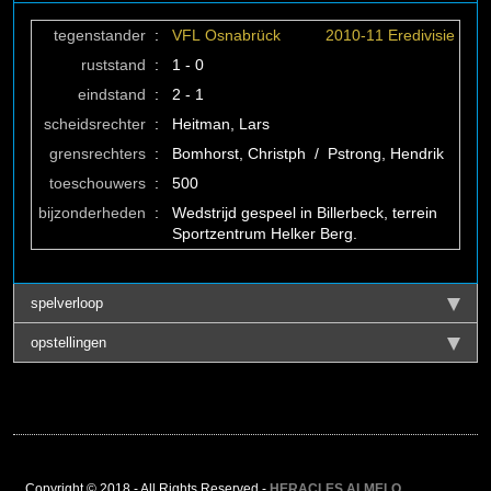
tegenstander
:
VFL Osnabrück
2010-11 Eredivisie
ruststand
:
1 - 0
eindstand
:
2 - 1
scheidsrechter
:
Heitman, Lars
grensrechters
:
Bomhorst, Christph / Pstrong, Hendrik
toeschouwers
:
500
bijzonderheden
:
Wedstrijd gespeel in Billerbeck, terrein
Sportzentrum Helker Berg.
spelverloop
opstellingen
Copyright © 2018 - All Rights Reserved -
HERACLES ALMELO