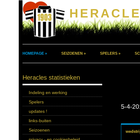
HERACLE
HOMEPAGE »
SEIZOENEN »
SPELERS »
SC
Heracles statistieken
Indeling en werking
Spelers
5-4-20
updates !
links-buiten
Seizoenen
wedstri
privacy - en cookiesbeleid