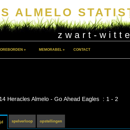
S ALMELO STATIS
zwart-witt
OREBORDEN »
MEMORABEL »
CONTACT
14 Heracles Almelo - Go Ahead Eagles : 1 - 2
spelverloop
opstellingen
jd