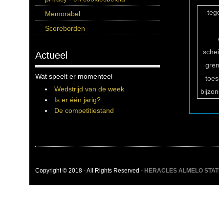
teg
Memorabel
Scoreborden
sche
Actueel
gren
Wat speelt er momenteel
toe
Wedstrijd van de week
bijzo
Is er één jarig?
De competitiestand
Copyright © 2018 - All Rights Reserved -
HERACLES ALMELO STATIST