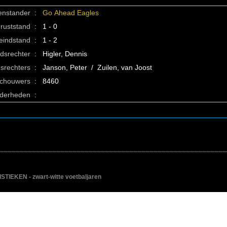
enstander
:
Go Ahead Eagles
ruststand
:
1 - 0
eindstand
:
1 - 2
idsrechter
:
Higler, Dennis
srechters
:
Janson, Peter / Zuilen, van Joost
schouwers
:
8460
nderheden
:
IEKEN - zwart-witte voetbaljaren