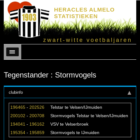
HERACLES ALMELO
STATISTIEKEN
zwart-witte voetbaljaren
Menu
Tegenstander : Stormvogels
clubinfo
196465
-
202526
Telstar te Velsen/IJmuiden
200102
-
200708
Stormvogels Telstar te Velsen/IJmuiden
194041
-
196162
VSV te Velserbroek
195354
-
195859
Stormvogels te IJmuiden